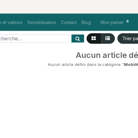
0
 et valeurs
Sensibilisation
Contact
Blog
Mon panier
Trier p
Aucun article dé
Aucun article défini dans la catégorie "
Mobili