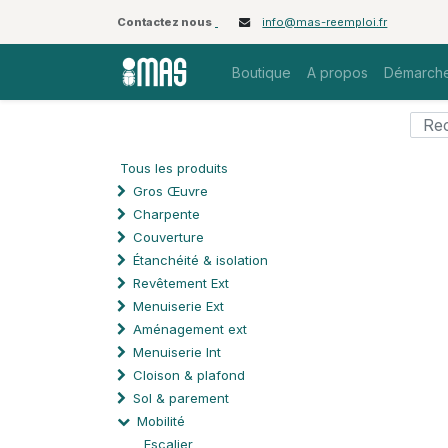
Contactez nous
info@mas-reemploi.fr
Boutique
A propos
Démarche
Tous les produits
Gros Œuvre
Charpente
Couverture
Étanchéité & isolation
Revêtement Ext
Menuiserie Ext
Aménagement ext
Menuiserie Int
Cloison & plafond
Sol & parement
Mobilité
Escalier