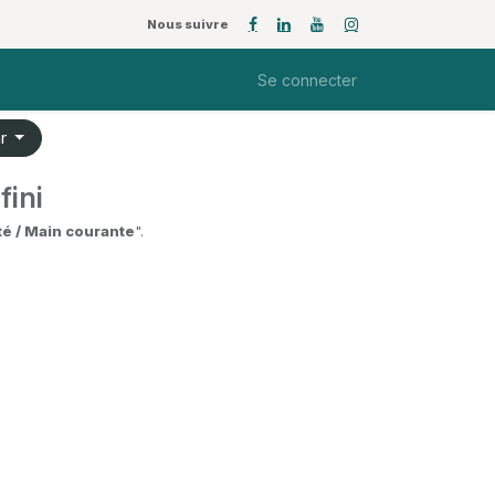
Nous suivre
Se connecter
ar
fini
té / Main courante
".