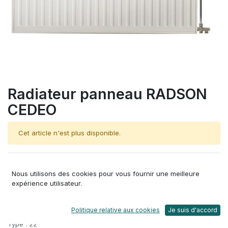
Radiateur panneau RADSON
CEDEO
Cet article n'est plus disponible.
Radiateur panneau RADSON CEDEO
Nous utilisons des cookies pour vous fournir une meilleure
Dimensions : 105x90x10,6 cm
expérience utilisateur.
Puissance : 2258watt
Poids : 55.8 kg
Matière : Acier
Politique relative aux cookies
Je suis d'accord
Couleur : Blanc
Type : 22