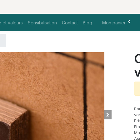
0
 et valeurs
Sensibilisation
Contact
Blog
Mon panier
Pa
va
Pri
Et
Mat
As