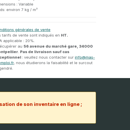
mensions : Variable
ds: environ 7 kg / m²
nditions générales de vente
s tarifs de vente sont indiqués en
HT.
A applicable : 20%.
récupérer au
56 avenue du marché gare, 34000
ntpellier
.
Pas de livraison sauf cas
ceptionnel
: veuillez nous contacter sur
info@mas-
mploi.fr
, nous étudierons la faisabilité et le surcout
gendré.
sation de son inventaire en ligne ;