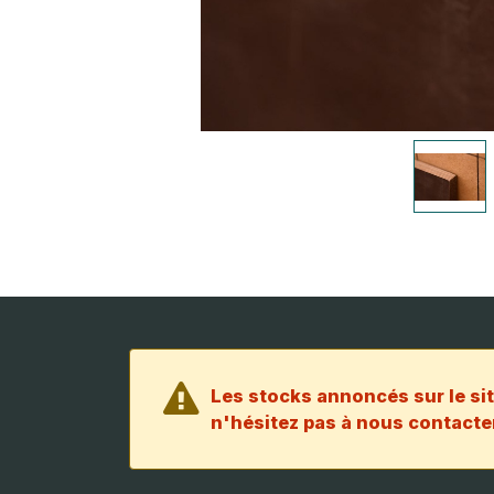
Les stocks annoncés sur le sit
n'hésitez pas à nous contacter