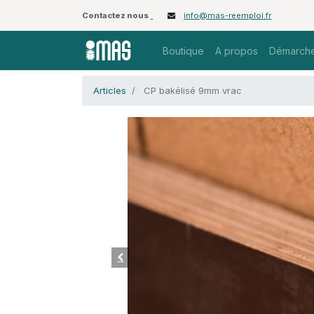
Contactez nous
info@mas-reemploi.fr
Boutique
A propos
Démarche
Articles
CP bakélisé 9mm vrac