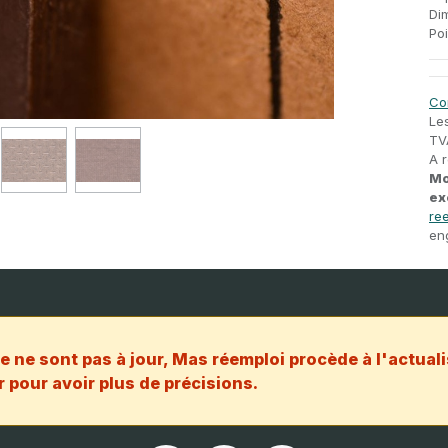
Di
Poi
Co
Le
TV
A 
Mo
ex
ree
en
e ne sont pas à jour, Mas réemploi procède à l'actuali
 pour avoir plus de précisions.