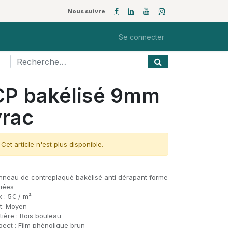
Nous suivre
Se connecter
CP bakélisé 9mm
vrac
Cet article n'est plus disponible.
nneau de contreplaqué bakélisé anti dérapant forme
riées
x : 5€ / m²
at: Moyen
ière : Bois bouleau
pect : Film phénolique brun