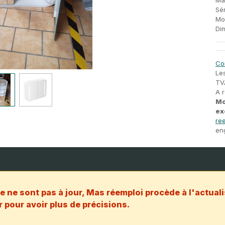
Ma
Sér
Mo
Di
Co
Le
TV
A 
Mo
ex
ree
en
e ne sont pas à jour, Mas réemploi procède à l'actuali
 pour avoir plus de précisions.