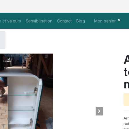
0
 et valeurs
Sensibilisation
Contact
Blog
Mon panier
t
Ar
not