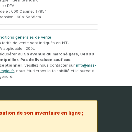
rque : Ideal Standard
ie : DEA
dèle : 600 Cabinet T7854
mension : 60x15x65cm
nditions générales de vente
s tarifs de vente sont indiqués en
HT.
A applicable : 20%.
récupérer au
56 avenue du marché gare, 34000
ntpellier
.
Pas de livraison sauf cas
ceptionnel
: veuillez nous contacter sur
info@mas-
mploi.fr
, nous étudierons la faisabilité et le surcout
gendré.
sation de son inventaire en ligne ;